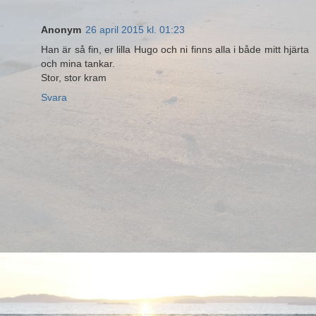
Anonym
26 april 2015 kl. 01:23
Han är så fin, er lilla Hugo och ni finns alla i både mitt hjärta
och mina tankar.
Stor, stor kram
Svara