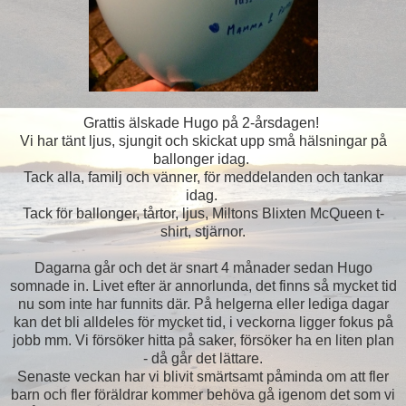
Grattis älskade Hugo på 2-årsdagen!
Vi har tänt ljus, sjungit och skickat upp små hälsningar på
ballonger idag.
Tack alla, familj och vänner, för meddelanden och tankar
idag.
Tack för ballonger, tårtor, ljus, Miltons Blixten McQueen t-
shirt, stjärnor.
Dagarna går och det är snart 4 månader sedan Hugo
somnade in. Livet efter är annorlunda, det finns så mycket tid
nu som inte har funnits där. På helgerna eller lediga dagar
kan det bli alldeles för mycket tid, i veckorna ligger fokus på
jobb mm. Vi försöker hitta på saker, försöker ha en liten plan
- då går det lättare.
Senaste veckan har vi blivit smärtsamt påminda om att fler
barn och fler föräldrar kommer behöva gå igenom det som vi