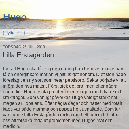
Hugo
▼
TORSDAG 25 JULI 2013
Lilla Erstagården
För att Hugo ska få i sig den näring han behöver måste han
få en energirikare mat än vi hittills get honom. Dietisten hade
föreslagit en ny sort som heter peptisorb. Sakta började vi att
införa den nya maten. Först gick det bra, men efter några
dagar fick Hugo rejäla problem med magen med diarré och
kräkningar. Som vanligt påverkas Hugo väldigt starkt när
magen är i obalans. Efter några dagar och nätter med totalt
kaos var både mamma och pappa helt utmattade. Som tur
var kunde Lilla Erstagården ordna med ett rum och hjälpa
oss att försöka reda ut problemen med Hugos mat och
medicin.