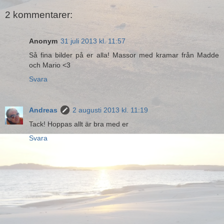
2 kommentarer:
Anonym
31 juli 2013 kl. 11:57
Så fina bilder på er alla! Massor med kramar från Madde
och Mario <3
Svara
Andreas
2 augusti 2013 kl. 11:19
Tack! Hoppas allt är bra med er
Svara